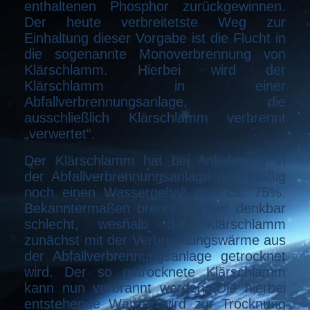
enthaltenen Phosphor zurückgewinnen.
Der heute verbreitetste Weg zur
Einhaltung dieser Vorgabe ist die Flucht in
die sogenannte Monoverbrennung von
Klärschlamm. Hierbei wird der
Klärschlamm in einer
Abfallverbrennungsanlage, die
ausschließlich Klärschlamm verbrennt
„verwertet“.
Der Klärschlamm hat bei Anlieferung in
der Abfallverbrennungsanlage regelmäßig
noch einen Wassergehalt von ca. 75%.
Bekanntermaßen brennt Wasser denkbar
schlecht, weshalb der Klärschlamm
zunächst mit der Verbrennungswärme aus
der Abfallverbrennungsanlage getrocknet
wird. Der so getrocknete Klärschlamm
kann nun verbrannt werden. Die hierbei
entstehende Wärme wird zur Trocknung