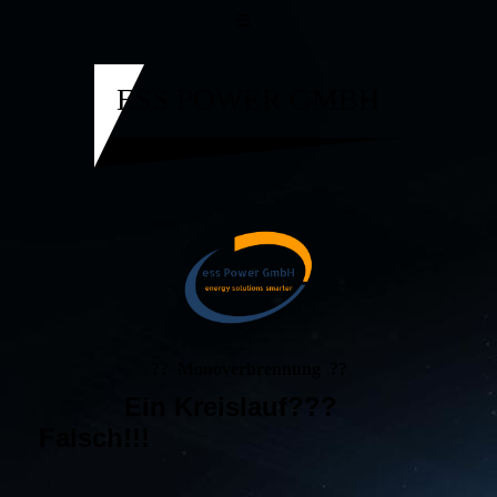
ESS POWER GMBH
?? Monoverbrennung ??
Ein Kreislauf???
Falsch!!!