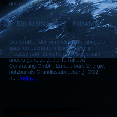
des nächsten Klärschlamms genutzt.
Ein Kreislauf??? Falsch!!!
Der Großteil der wertvollen (und übrigens
quasi erneuerbaren) Energie wird im
Prozess wörtlich verheizt. Dass es auch
anders geht, zeigt die TerraNova
Contracting GmbH. Erneuerbare Energie,
nutzbar als Grundlastabdeckung, CO2
frei,
mehr…